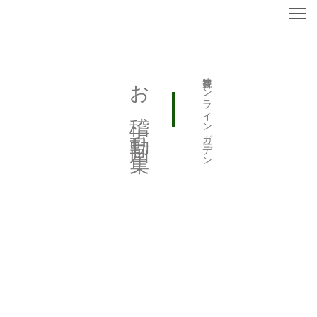
togg
navi
お稽古動画集
観音舞オンラインガーデン