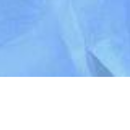
分かち合い会
。