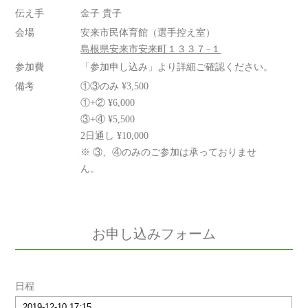
伝え手
金子 貴子
会場
安来市民体育館（選手控え室）
島根県安来市安来町１３３７−１
参加費
「参加申し込み」より詳細ご確認ください。
備考
①③のみ ¥3,500
①+② ¥6,000
③+④ ¥5,500
2日通し ¥10,000
※ ③、④のみのご参加は承っておりませ
ん。
お申し込みフォーム
日程