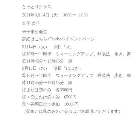
とっとりクラス
2021年9月14日（火）10:00 〜 11:30
金子 貴子
米子市公会堂
詳細はこちら⇨
Facebookイベントページ
9月14日（火） 演目「火」
①10時〜11時半 ウォーミングアップ、呼吸法、歩き、舞
②11時45分〜13時15分 舞
9月15日（水） 演目「ははき」
③10時〜11時半 ウォーミングアップ、呼吸法、歩き、舞
④11時45分〜13時15分 舞
①または③のみ 各3500円
①＋②または③＋④ 6500円
①〜④両日全て参加 10000円
（②または④のみのご参加はご遠慮頂いております）