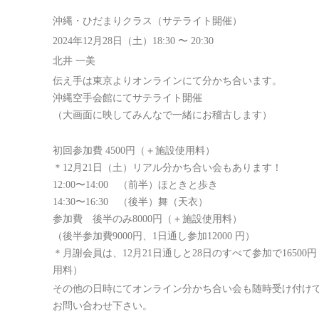
沖縄・ひだまりクラス（サテライト開催）
2024年12月28日（土）18:30 〜 20:30
北井 一美
伝え手は東京よりオンラインにて分かち合います。
沖縄空手会館にてサテライト開催
（大画面に映してみんなで一緒にお稽古します）
初回参加費 4500円（＋施設使用料）
＊12月21日（土）リアル分かち合い会もあります！
12:00〜14:00 （前半）ほときと歩き
14:30〜16:30 （後半）舞（天衣）
参加費 後半のみ8000円（＋施設使用料）
（後半参加費9000円、1日通し参加12000 円）
＊月謝会員は、12月21日通しと28日のすべて参加で16500
用料）
その他の日時にてオンライン分かち合い会も随時受け付け
お問い合わせ下さい。