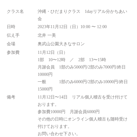
クラス名
沖縄・ひだまりクラス 1dayリアル分かちあい
会
日時
2023年11月12日（日）10:00 〜 12:00
伝え手
北井 一美
会場
奥武山公園大きなサロン
参加費
11月12日（日）
1部 10〜12時 ／ 2部 13〜15時
月謝会員 1部のみ5000円/2部のみ7000円/終日
10000円
一般 1部のみ6000円/2部のみ10000円/終日
15000円
備考
11月12日〜14日 リアル個人稽古を受け付けて
おります。
参加費10000円 月謝会員6000円
その他の日時にオンライン個人稽古も随時受け
付けております。
お問い合わせ下さい。