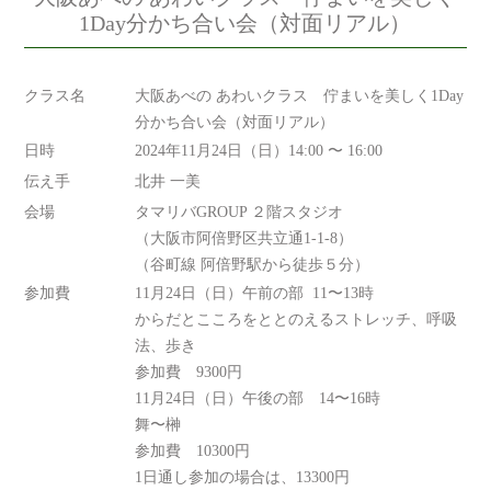
1Day分かち合い会（対面リアル）
クラス名
大阪あべの あわいクラス 佇まいを美しく1Day
分かち合い会（対面リアル）
日時
2024年11月24日（日）14:00 〜 16:00
伝え手
北井 一美
会場
タマリバGROUP ２階スタジオ
（大阪市阿倍野区共立通1-1-8）
（谷町線 阿倍野駅から徒歩５分）
参加費
11月24日（日）午前の部 11〜13時
からだとこころをととのえるストレッチ、呼吸
法、歩き
参加費 9300円
11月24日（日）午後の部 14〜16時
舞〜榊
参加費 10300円
1日通し参加の場合は、13300円