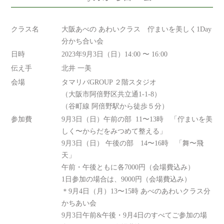
クラス名
大阪あべの あわいクラス 佇まいを美しく1Day
分かち合い会
日時
2023年9月3日（日）14:00 〜 16:00
伝え手
北井 一美
会場
タマリバGROUP ２階スタジオ
（大阪市阿倍野区共立通1-1-8）
（谷町線 阿倍野駅から徒歩５分）
参加費
9月3日（日）午前の部 11〜13時 「佇まいを美
しく〜からだをみつめて整える」
9月3日（日） 午後の部 14〜16時 「舞〜飛
天」
午前・午後ともに各7000円（会場費込み）
1日参加の場合は、9000円（会場費込み）
＊9月4日（月）13〜15時 あべのあわいクラス分
かちあい会
9月3日午前&午後・9月4日のすべてご参加の場