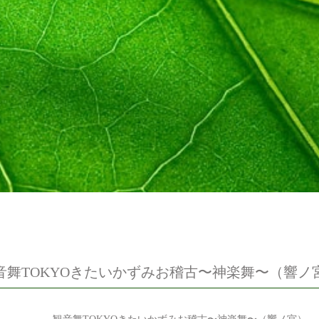
音舞TOKYOきたいかずみお稽古〜神楽舞〜（響ノ