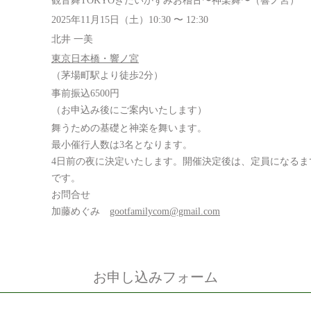
観音舞TOKYOきたいかずみお稽古〜神楽舞〜（響ノ宮）
2025年11月15日（土）10:30 〜 12:30
北井 一美
東京日本橋・響ノ宮
（茅場町駅より徒歩2分）
事前振込6500円
（お申込み後にご案内いたします）
舞うための基礎と神楽を舞います。
最小催行人数は3名となります。
4日前の夜に決定いたします。開催決定後は、定員になるま
です。
お問合せ
加藤めぐみ
gootfamilycom@gmail.com
お申し込みフォーム