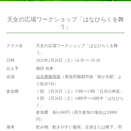
天女の広場ワークショップ「はなひらくを舞
う」
クラス名
天女の広場ワークショップ「はなひらくを舞
う」
日時
2022年2月26日（土）14:30 〜 16:30
伝え手
梅田 有希
会場
澁谷農園母家
（東急田園都市線「梶が谷駅」よ
り徒歩5分）
参加費
Ⅰ部 2月26日（土）11時〜13時「日月の神楽」
Ⅱ部 2月26日（土）14時半〜16時半「はなひら
く」
参加費 各6,000円（両方参加の場合は10000
円）
備考
飲み物、動きやすい服装、足袋または靴下、羽