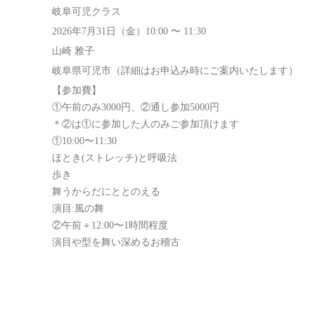
岐阜可児クラス
2026年7月31日（金）10:00 〜 11:30
山崎 雅子
岐阜県可児市（詳細はお申込み時にご案内いたします）
【参加費】
①午前のみ3000円、②通し参加5000円
＊②は①に参加した人のみご参加頂けます
①10:00〜11:30
ほとき(ストレッチ)と呼吸法
歩き
舞うからだにととのえる
演目:風の舞
②午前＋12:00〜1時間程度
演目や型を舞い深めるお稽古