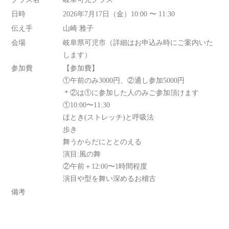
日時
2026年7月17日（金）10:00 〜 11:30
伝え手
山崎 雅子
会場
岐阜県可児市（詳細はお申込み時にご案内いた
します）
参加費
【参加費】
①午前のみ3000円、②通し参加5000円
＊②は①に参加した人のみご参加頂けます
①10:00〜11:30
ほとき(ストレッチ)と呼吸法
歩き
舞うからだにととのえる
演目:風の舞
②午前＋12:00〜1時間程度
演目や型を舞い深めるお稽古
備考