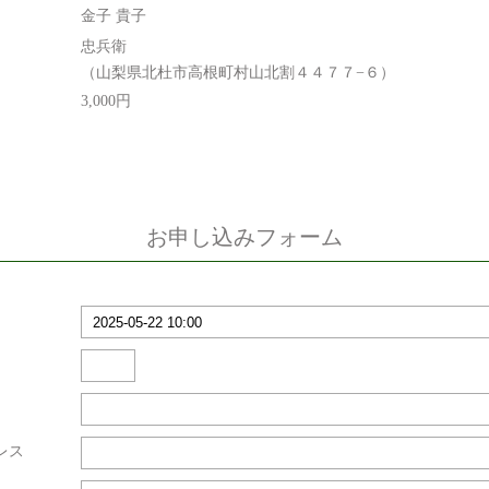
金子 貴子
忠兵衛
（山梨県北杜市高根町村山北割４４７７−６）
3,000円
お申し込みフォーム
レス