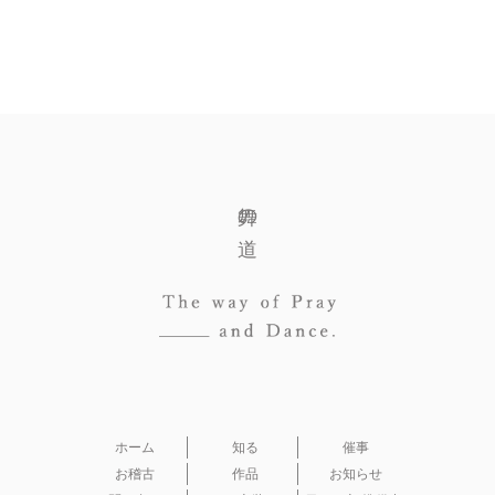
舞の道
ホーム
知る
催事
お稽古
作品
お知らせ