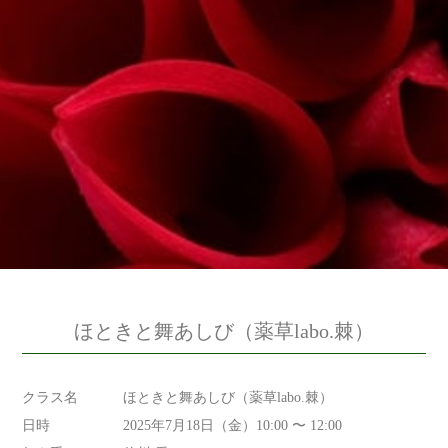
ほときと舞あしび（薬草labo.棘）
クラス名
ほときと舞あしび（薬草labo.棘）
日時
2025年7月18日（金）10:00 〜 12:00