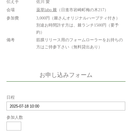
伝え手
佐川 愛
会場
薬草labo.棘
（日進市岩崎町梅の木217）
参加費
3,000円（棘さんオリジナルハーブティ付き）
別途お時間許す方は、棘ランチ1500円（要予
約）
備考
筋膜リリース用のフォームローラーをお持ちの
方はご持参下さい（無料貸出あり）
お申し込みフォーム
日程
参加人数